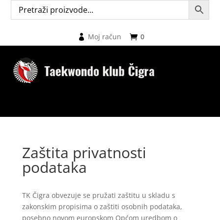
Moj račun
0
Zaštita privatnosti
podataka
TK Čigra obvezuje se pružati zaštitu u skladu s
zakonskim propisima o zaštiti osobnih podataka,
posebno novom europskom Općom uredbom o