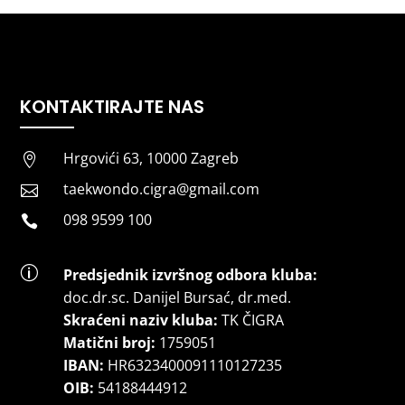
KONTAKTIRAJTE NAS
Hrgovići 63, 10000 Zagreb

taekwondo.cigra@gmail.com

098 9599 100

p
Predsjednik izvršnog odbora kluba:
doc.dr.sc
.
Danijel Bursać, dr.med.
Skraćeni naziv kluba:
TK ČIGRA
Matični broj:
1759051
IBAN:
HR6323400091110127235
OIB:
54188444912