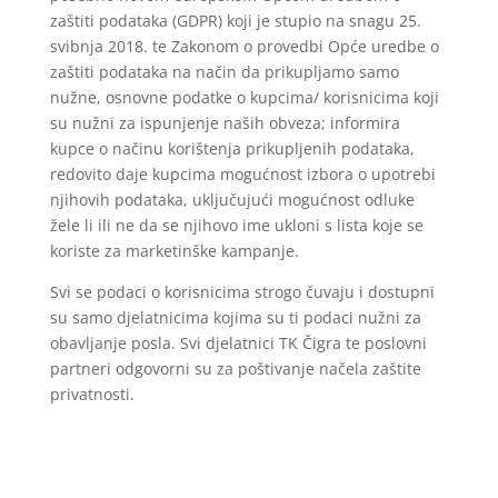
zaštiti podataka (GDPR) koji je stupio na snagu 25.
svibnja 2018. te Zakonom o provedbi Opće uredbe o
zaštiti podataka na način da prikupljamo samo
nužne, osnovne podatke o kupcima/ korisnicima koji
su nužni za ispunjenje naših obveza; informira
kupce o načinu korištenja prikupljenih podataka,
redovito daje kupcima mogućnost izbora o upotrebi
njihovih podataka, uključujući mogućnost odluke
žele li ili ne da se njihovo ime ukloni s lista koje se
koriste za marketinške kampanje.
Svi se podaci o korisnicima strogo čuvaju i dostupni
su samo djelatnicima kojima su ti podaci nužni za
obavljanje posla. Svi djelatnici TK Čigra te poslovni
partneri odgovorni su za poštivanje načela zaštite
privatnosti.